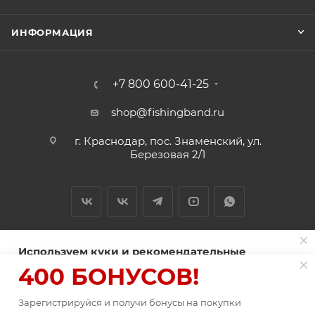
ИНФОРМАЦИЯ
+7 800 600-41-25
shop@fishingband.ru
г. Краснодар, пос. Знаменский, ул.
Березовая 2/1
Используем куки и рекомендательные
технологии для улучшения работы сайта
400 БОНУСОВ!
2026 © ИП Нитиевский А.В.
Пользуясь сайтом Fishingband.ru, вы соглашаетесь на
использование
Зарегистрируйся и получи бонусы на покупки
файлов куки
.
В КОРЗИНУ