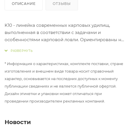
ОПИСАНИЕ
ОТЗЫВЫ
K10 - линейка современных карповых удилищ,
выполненная в соответствии с задачами и
особенностями карповой ловли. Ориентированы на
дальний и комфортный заброс и контролируемое
вываживание. Могут использоваться как на
любительских рыбалках, так и в спорте. Собраны на
* Информация о характеристиках, комплекте поставки, стране
легких и тонких бланках, оснащены
изготовления и внешнем виде товара носит справочный
противозахлестными кольцами, и качественным
характер, основывается на последних доступных к моменту
катушкодержателем. В серии представлены шесть
публикации сведениях и не является публичной офертой.
удилищ, в двухчастном и трехчастном исполнении.
Дизайн этикетки и упаковки может отличаться при
проведении производителем рекламных компаний.
Новости