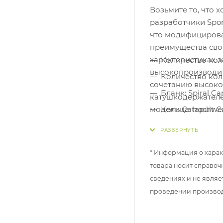
Возьмите то, что 
разработчики Spor
что модифицирова
преимущества свои
характеристиках 
Количество коле
высокопроизводит
Количество коле
сочетанию высоко
Бланк: Spiral C
катушкодержателе
модели Catapult 
Кольца: hochwer
грузоподъемными 
Диаметр входно
технике компенси
Катушкодержател
могут добиться вп
* Информация о харак
Рукоятка: Premi
благодаря усилен
товара носит справоч
карпа любого раз
Длина удилища: 3
сведениях и не являе
Транспортная дли
проведении произво
Вес: 435 гр.