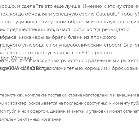
хорошо, и сделайте это еще лучше. Именно к этому стрем
tex, когда обновляли успешную серию Catapult. Чтобы у
нные удилища наилучшим образом используют класси
х предшественников, в частности, когда речь идет о
заброса, инженеры выбрали бланк из японского
н: 2.
ельного углерода с полупараболическим строем. Благо
ц: 6.
качественных пропускных колец SIC, прочных
arbon Winding.
й FUJI DPS и массивных рукояток с разъемными рукоят
Carp CS-4 обладают исключительно хорошими бросковым
ige KW/KL SIC Ringe.
свойствами. И, что самое приятное, небольшие погрешн
го кольца: 50мм.
руются превосходным материалом, даже неопытные ры
ь: Fuji-DPS Rollenhalter.
ечатляющих результатов. Универсальное удилище, котор
теристиках, комплекте поставки, стране изготовления и внешнем 
um EVA split handle.
ной плетением карбона рукояти, позволит вывести без 
ный характер, основывается на последних доступных к моменту пу
мера.
.96 м (13 ft).
тся публичной офертой. Дизайн этикетки и упаковки может отлича
на: 203 см(13 ft).
дителем рекламных компаний.