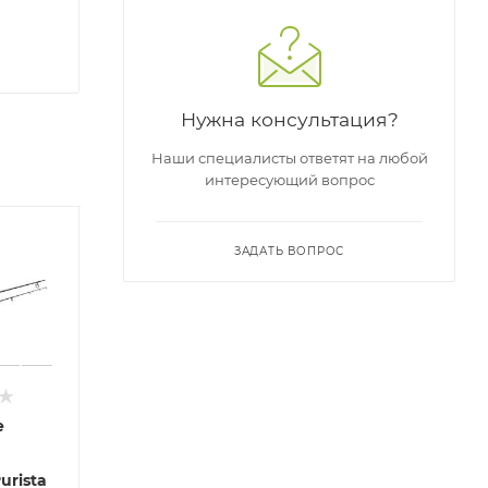
Нужна консультация?
Наши специалисты ответят на любой
интересующий вопрос
Новинка
Н
ЗАДАТЬ ВОПРОС
е
Удилище
Удилище
У
карповое
карповое
к
urista
SPORTEX
SPORTEX
S