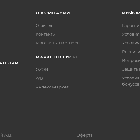
О КОМПАНИИ
ИНФО
Отзывы
Гаранти
Контакты
Условия
Магазины-партнеры
Условия
Реквиз
МАРКЕТПЛЕЙСЫ
Вопросы
АТЕЛЯМ
Защита 
OZON
Условия
WB
бонусов
Яндекс Маркет
й А.В.
Оферта