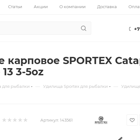
Статьи
Акции
О компании
Доставка
Опла
+7
 карповое SPORTEX Catap
 13 3-5oz
—
—
 для рыбалки
Удилища Sportex для рыбалки
Удилище 
Артикул:
143561