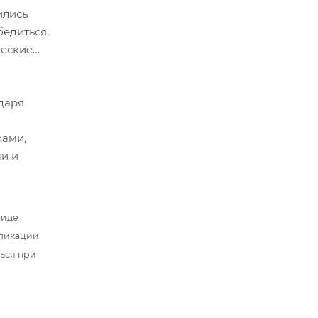
ились
бедиться,
ческие
даря
ками,
и и
ости в
боловы
ое,
виде
проблем
бликации
ться при