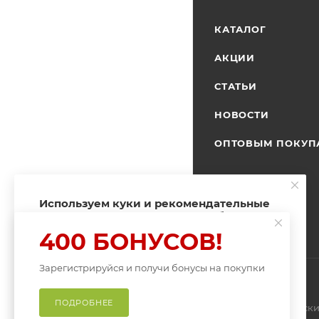
КАТАЛОГ
АКЦИИ
СТАТЬИ
НОВОСТИ
ОПТОВЫМ ПОКУП
Используем куки и рекомендательные
технологии для улучшения работы
сайта
400 БОНУСОВ!
Пользуясь сайтом Fishingband.ru, вы
соглашаетесь на использование
Зарегистрируйся и получи бонусы на покупки
файлов куки
.
ПРИНИМАЮ
ПОДРОБНЕЕ
2026 © ИП Нитиевски