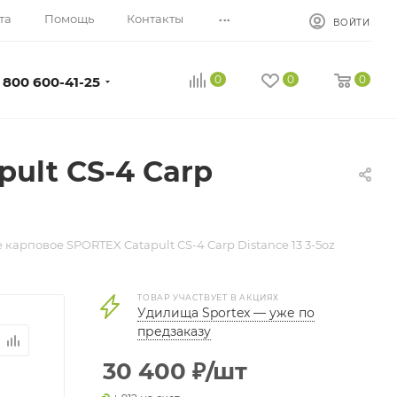
...
та
Помощь
Контакты
ВОЙТИ
0
0
0
 800 600-41-25
ult CS-4 Carp
карповое SPORTEX Catapult CS-4 Carp Distance 13 3-5oz
ТОВАР УЧАСТВУЕТ В АКЦИЯХ
Удилища Sportex — уже по
предзаказу
30 400
₽
/шт