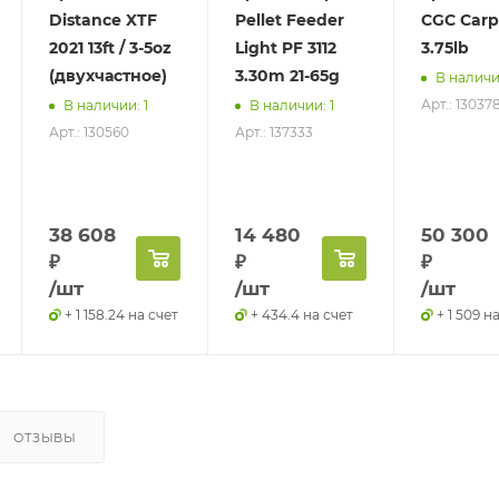
Distance XTF
Pellet Feeder
CGC Carp
2021 13ft / 3-5oz
Light PF 3112
3.75lb
(двухчастное)
3.30m 21-65g
В наличии
Арт.: 13037
В наличии: 1
В наличии: 1
Арт.: 130560
Арт.: 137333
38 608
14 480
50 300
₽
₽
₽
/шт
/шт
/шт
+ 1 158.24 на счет
+ 434.4 на счет
+ 1 509 н
ОТЗЫВЫ