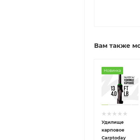
Вам также м
Новинка
Новинка
Удилище
Удилище
Удилище
карповое
карповое
карповое
SPORTEX
Sportex
Carptoday