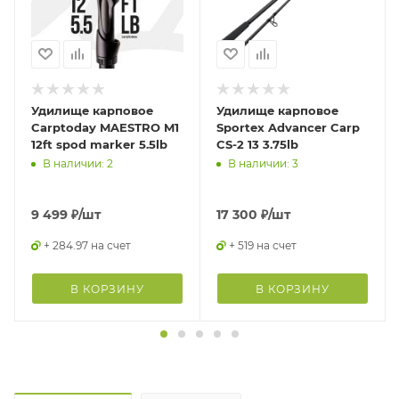
Удилище карповое
Удилище карповое
Carptoday MAESTRO M1
Sportex Advancer Carp
12ft spod marker 5.5lb
CS-2 13 3.75lb
В наличии: 2
В наличии: 3
9 499
₽
/шт
17 300
₽
/шт
+ 284.97 на счет
+ 519 на счет
В КОРЗИНУ
В КОРЗИНУ