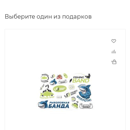
- Противозахлестный тюльпан большого размера,
который сводит практически к нулю вероятность
Выберите один из подарков
перехлеста лески.
- Катушкодержатель TVS.
- Бланк из японского карбона. Плетение выполнено
по технологии 3D-X.
- Рукоять из EVA материала.
- Строй: Medium Fast.
- Количество частей: 2.
- Количество колец: 6.
- Диаметр входного кольца: 50 мм.
- Тест: 5.5lb.
- Длина удилища: 12ft (3.65 м).
- Транспортировочная длина: 188 см.
- Вес: 420 г.