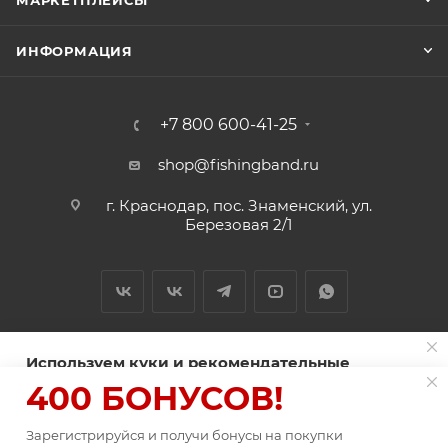
МАРКЕТПЛЕЙСЫ
ИНФОРМАЦИЯ
+7 800 600-41-25
shop@fishingband.ru
г. Краснодар, пос. Знаменский, ул.
Березовая 2/1
Используем куки и рекомендательные
технологии для улучшения работы сайта
400 БОНУСОВ!
2026 © ИП Нитиевский А.В.
Пользуясь сайтом Fishingband.ru, вы соглашаетесь на
использование
Зарегистрируйся и получи бонусы на покупки
файлов куки
.
В КОРЗИНУ