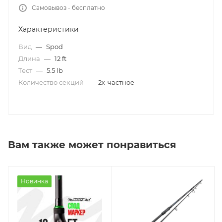
Самовывоз - бесплатно
Характеристики
Вид
—
Spod
Длина
—
12 ft
Тест
—
5.5 lb
Количество секций
—
2х-частное
Вам также может понравиться
Новинка