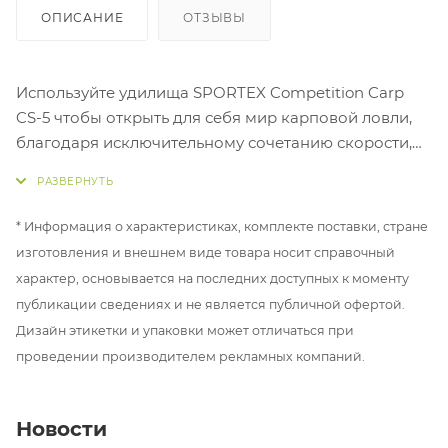
ОПИСАНИЕ
ОТЗЫВЫ
Используйте удилища SPORTEX Competition Carp
CS-5 чтобы открыть для себя мир карповой ловли,
благодаря исключительному сочетанию скорости,
сопротивления и впечатляющих демпфирующих
свойств.
* Информация о характеристиках, комплекте поставки, стране
Полупараболический бланк из японского
изготовления и внешнем виде товара носит справочный
высокопроизводительного карбона быстрый и в то
характер, основывается на последних доступных к моменту
же время невероятно прочный. Плетение карбона в
публикации сведениях и не является публичной офертой.
комлевой части очень плотное, выполнено по
Дизайн этикетки и упаковки может отличаться при
технологии 3D-X Carbon, за счет него достигается
проведении производителем рекламных компаний.
мощность и дальнобойность. Вы всегда будете
иметь преимущество при ловле даже самой
энергичной рыбы. Быстрый и прочный бланк также
Новости
позволяет вам делать очень точные забросы,