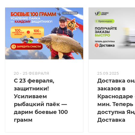
независимо от того, выполняете ли вы дальний
заброс или хотите забросить точно в выбранное
место.
Помимо впечатляющих характеристик, серия
Competition CS-5 также отличается современной
эстетикой и оснащена первоклассными
облегченными противозахлестными кольцами KW
SIC, катушкодержателем TVS скелетного типа,
который позволяет плотно обхватывать удилище
20 - 25 ФЕВРАЛЯ
25.09.2025
С 23 февраля,
Доставка он
ладонью, что способствует более комфортному
защитники!
заказов в
вываживанию, и рукоятью из EVA материала,
Усиливаем
Краснодаре 
которая имеет более квадратную форму для еще
более удобного хвата, что увеличивает
рыбацкий паёк —
мин. Теперь
эффективность забросов.
дарим боевые 100
доступна Ян
грамм
Доставка
Характеристики:
- Противозахлестные облегченные кольца KW SiC.