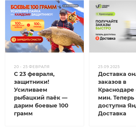
(сверху и снизу).
Это позволяет смещать центр тяжести катушки
немного вперед или назад, что добавляет
несколько дополнительных футов при забросе.
Ловить рыбу на эти удилища – настоящее
удовольствие.
Они подходят для дальних забросов – вы
забрасываете значительно дальше, чем другие.
20 - 25 ФЕВРАЛЯ
25.09.2025
С 23 февраля,
Доставка он
защитники!
заказов в
Усиливаем
Краснодаре 
рыбацкий паёк —
мин. Теперь
дарим боевые 100
доступна Ян
грамм
Доставка