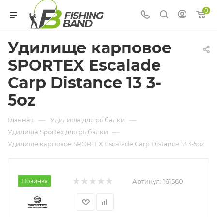
0
Удилище карповое
SPORTEX Escalade
Carp Distance 13 3-
5oz
—
—
Главная
Удилища для рыбалки
—
Удилища Sportex для рыбалки
Удилище карповое SPORTEX Escalade Carp Distance 13 3-5oz
Новинка
Артикул:
161560