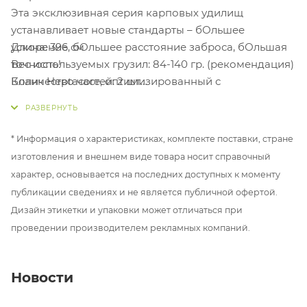
Эта эксклюзивная серия карповых удилищ
устанавливает новые стандарты – бОльшее
Длина: 396 см
ускорение, бОльшее расстояние заброса, бОльшая
Вес используемых грузил: 84-140 гр. (рекомендация)
точность!
Количество частей: 2 шт
Бланк Heptacore, оптимизированный с
Количество колец: 6 шт
использованием углеродного волокна T1100,
Размер первого кольца: 50 мм
обеспечивает максимальную производительность и
Размер последнего кольца: 16 мм
точные, чрезвычайно дальние забросы.
* Информация о характеристиках, комплекте поставки, стране
Транспортная длина: 203 см
Высококачественные кольца в стиле KW / KL со
изготовления и внешнем виде товара носит справочный
Вес: 440 гр.
вставками SIC.
характер, основывается на последних доступных к моменту
Чтобы сделать верхнюю часть хлыста еще более
публикации сведениях и не является публичной офертой.
динамичной, установлены чрезвычайно легкие
Дизайн этикетки и упаковки может отличаться при
кольца на одной “ноге” – в дополнение к 50-
проведении производителем рекламных компаний.
миллиметровому первому кольцу и второму кольцу,
которые оба имеют две “ноги”.
А чтобы обеспечить оптимальный баланс между
Новости
удилищем и катушкой, установлен
катушкодержатель FUJI DPS с двойной гайкой