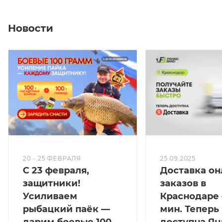
Удилище оснащено облегченными кольцами Sea
Guide, 50мм входное кольцо и 16мм
Новости
противозахлестный тюльпан. На споде установлен
качественный катушкодержатель Fuji 18мм DPS, и
можно использовать практически любую карповую
катушку.
Как и на всех сподовых удилищах VN tackle,
рукоятка полностью покрыта дуплоновым
материалом с конусным утолщением на конце, а на
комле нанесены отметки 25 и 50см, для
использования данного удилища в качестве
маркерного. Хват широкий, 65,5см от края ручки до
20 - 25 ФЕВРАЛЯ
25.09.2025
С 23 февраля,
Доставка он
центра катушкодержателя, что дает преимущество,
защитники!
заказов в
при кормлении на дальних дистанциях.
Усиливаем
Краснодаре 
Спод средне-быстрого строя, при этом упругий с
рыбацкий паёк —
мин. Теперь
большим запасом мощности и этим инструментом