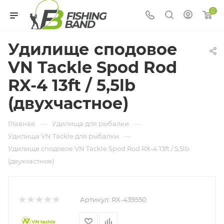
0
Удилище сподовое
VN Tackle Spod Rod
RX-4 13ft / 5,5lb
(двухчастное)
—
—
Главная
Удилища для рыбалки
—
Удилища VN Tackle для рыбалки
Удилище сподовое VN Tackle Spod Rod RX-4 13ft / 5,5lb
(двухчастное)
Артикул:
RX-439550