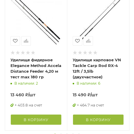
Удилище фидерное
Удилище карповое VN
Elegance Method Accela
Tackle Carp Rod RX-4
Distance Feeder 4,20 м
12ft / 3,5lb
тест max 180 гр
(двухчастное)
В наличии: 2
В наличии: 6
13 460
₽
/шт
15 490
₽
/шт
+ 403.8 на счет
+ 464.7 на счет
В КОРЗИНУ
В КОРЗИНУ