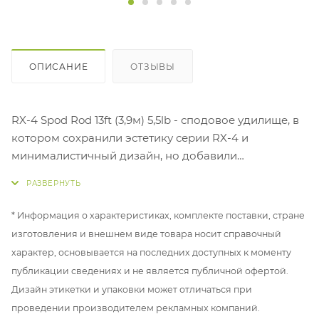
ОПИСАНИЕ
ОТЗЫВЫ
RX-4 Spod Rod 13ft (3,9м) 5,5lb - сподовое удилище, в
котором сохранили эстетику серии RX-4 и
минималистичный дизайн, но добавили
значительный запас прочности и дальнобойного
потенциала.
* Информация о характеристиках, комплекте поставки, стране
Бланк изготовлен из японского
изготовления и внешнем виде товара носит справочный
высокотехнологичного карбона Toray 20T и 30Т, для
характер, основывается на последних доступных к моменту
придания защитного слоя и дополнительной
публикации сведениях и не является публичной офертой.
жесткости, по всему бланку нанесено финишное
Дизайн этикетки и упаковки может отличаться при
карбоновое покрытие 2К.
проведении производителем рекламных компаний.