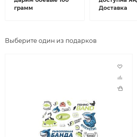
дарим боевые 100
доступна Ян
уже можно работать на дальних дистанциях с
грамм
Доставка
любыми размерами прикормочных ракет, а быстрое
восстановление верхнего хлыста, придаст точности
и дальности заброса. Вес спода 510 грамм.
Выберите один из подарков
СПОДОВОЕ УДИЛИЩЕ RX-4 3,9М 5,5LB
• Высокомодульный карбон 24T+30T
• Разнонаправленное карбоновое покрытие 2К
• Маркеные отметки 25 и 50см
• Входное кольцо 50мм, Sea Guide
• Противозахлестный тюльпан 16мм
• Катушкодержатель Fuji DPS 18мм
• Конусная дуплоновая рукоятка
• Строй средне-быстрый
• Ширина хвата 64,5см
• Вес 510 грамм