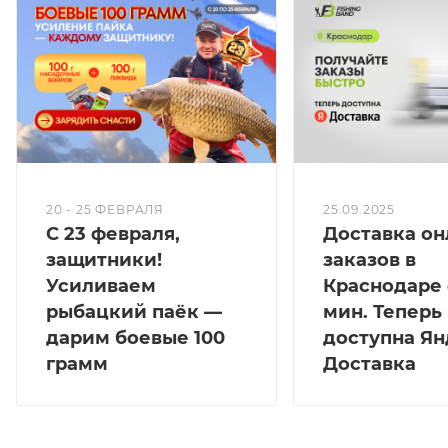
высокомодульный карбон компании Toray
плотностью 24 тонн.
Комлевая часть специально усилена перекрестным
плетением карбона по запатентованной технологии
HT-Cross-Winding. Это придаёт бланку
дополнительную жёсткость, быстроту и
восстанавливаемость при забросе. В то же время
бланк имеет полупараболический строй, что
позволяет выполнять достаточно дальние забросы
20 - 25 ФЕВРАЛЯ
25.09.2025
С 23 февраля,
Доставка он
рыболовам с различной физической подготовкой.
защитники!
заказов в
На сегодняшний день споды Competition, конечно
Усиливаем
Краснодаре 
же, не являются самыми дальнобойными сподами
из линейки сподов Sportex, но они продолжают
рыбацкий паёк —
мин. Теперь
производить кормление на достаточно дальних
дарим боевые 100
доступна Ян
дистанциях (120-130 м) практически без усталости в
грамм
Доставка
течении нескольких суток.
Удилища Competition CS-4 Spod оснащены тонкими
кольцами SIC (с входным кольцом 50мм) ,