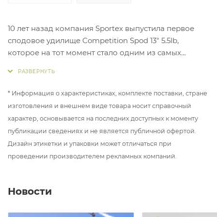
10 лет назад компания Sportex выпустила первое
сподовое удилище Competition Spod 13" 5.5lb,
которое на тот момент стало одним из самых
популярных сподов среди наших карпятников. Этот
спод изменил для многих ощущения от кормления
в процессе карповой рыбалки. С этого времени
* Информация о характеристиках, комплекте поставки, стране
кормление сподом перестало быть тяжёлым и
изготовления и внешнем виде товара носит справочный
изнурительным процессом. Со сподом Sportex
характер, основывается на последних доступных к моменту
Competition стало возможным кормиться на
публикации сведениях и не является публичной офертой.
достаточно дальних расстояниях, практически без
Дизайн этикетки и упаковки может отличаться при
усталости, на протяжении всей рыболовной сессии
проведении производителем рекламных компаний.
(3-4 суток).
И вот, спустя 10 лет, в 2020 году популярная серия
Competition представлена в новом исполнении с
Новости
новым названием Sportex Competition CS-4 Spod.
В производстве бланка использован японский