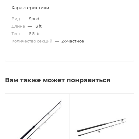
Характеристики
Вид
—
Spod
Длина
—
13 ft
Тест
—
5.5 lb
Количество секций
—
2х-частное
Вам также может понравиться