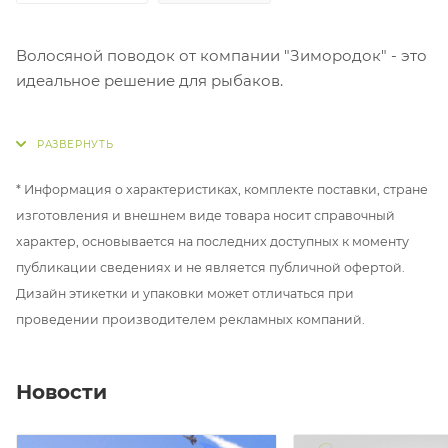
Волосяной поводок от компании "Зимородок" - это
идеальное решение для рыбаков.
Он создан российским производителем товаров
для рыбалки и является грамотно продуманной
оснасткой.
* Информация о характеристиках, комплекте поставки, стране
изготовления и внешнем виде товара носит справочный
Основное отличие волосяного поводка
характер, основывается на последних доступных к моменту
заключается в способе крепления насадки, которая
публикации сведениях и не является публичной офертой.
фиксируется на специальном волосе. Идея
Дизайн этикетки и упаковки может отличаться при
появления волосяного поводка заключается в
проведении производителем рекламных компаний.
разделении насадки и крючка. Когда насадка
надевается на крючок, рыба, подозревая что-то
неладное, старается избавиться от нее и
Новости
выталкивает наружу вместе с крючком.