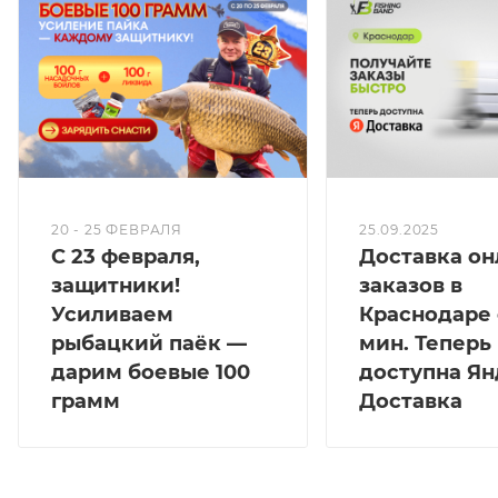
Более того, насадка может закрыть жало крючка,
что приводит к незасечке или сходу во время
вываживания.
Волосяной поводок позволяет решить обе эти
проблемы.
•Во-первых, длина волоса создает желаемое
разделение между насадкой и крючком. Волос
20 - 25 ФЕВРАЛЯ
25.09.2025
С 23 февраля,
Доставка он
позволяет крючку находиться в боевом положении
защитники!
заказов в
жалом вниз, пока насадка описывает дугу по длине
Усиливаем
Краснодаре 
волоса.
рыбацкий паёк —
мин. Теперь
•Во-вторых, волос решает проблему закупоривания
дарим боевые 100
доступна Ян
жала крючка насадкой. Благодаря этому удалось
грамм
Доставка
избежать множества досадных сходов.
Засечка за нижнюю губу карпа создает лишь