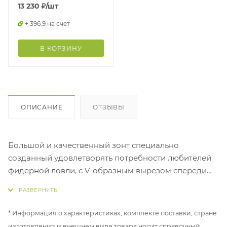
13 230
₽
/шт
+ 396.9 на счет
В КОРЗИНУ
ОПИСАНИЕ
ОТЗЫВЫ
Большой и качественный зонт специально
созданный удовлетворять потребности любителей
фидерной ловли, с V-образным вырезом спереди
для облегчения заброса сидящему под зонтом
рыболову. У этой модели прочное полотно, жесткая
металлическая конструкция и специальный
* Информация о характеристиках, комплекте поставки, стране
механизм наклона купола. Открытие и закрытие
изготовления и внешнем виде товара носит справочный