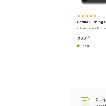
1
Кепка "Fishing 
А
В наличии: 8
900
₽
+ 45 на счет
Оформ
на в