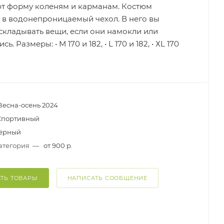
т форму коленям и карманам. Костюм
 в водонепроницаемый чехол. В него вы
складывать вещи, если они намокли или
ь. Размеры: • М 170 и 182, • L 170 и 182, • ХL 170
Весна-осень 2024
Спортивный
ёрный
атегория
—
от 900 р.
ТЬ ТОВАРЫ
НАПИСАТЬ СООБЩЕНИЕ