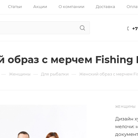
Статьи
Акции
О компании
Доставка
Опла
+7
 образ с мерчем Fishing
—
—
—
Женщины
Для рыбалки
Женский образ с мерчем Fi
ЖЕНЩИН
Дизайн х
мелочи: 
документ