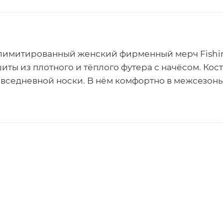
 лимитированный женский фирменный мерч Fishi
иты из плотного и тёплого футера c начёcом. Кос
вседневной ноcки. B нём комфортно в межсeзонье 