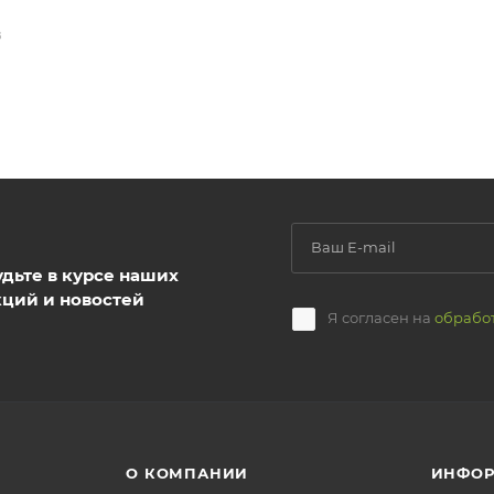
В
удьте в курсе наших
кций и новостей
Я согласен на
обрабо
О КОМПАНИИ
ИНФО