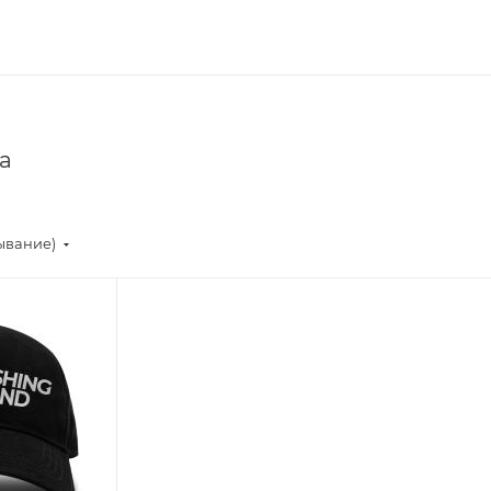
а
ывание)