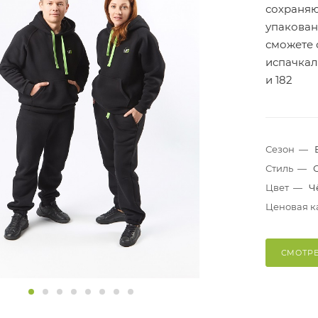
сохраняю
упакован
сможете 
испачкалис
и 182
Сезон
—
Стиль
—
Цвет
—
Ч
Ценовая к
СМОТРЕ