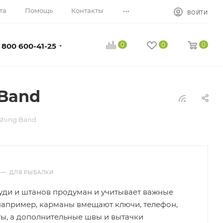
...
та
Помощь
Контакты
ВОЙТИ
0
0
0
 800 600-41-25
 Band
shing Band
Ы
—
ДЛЯ РЫБАЛКИ
уди и штанов продуман и учитывает важные
например, карманы вмещают ключи, телефон,
ы, а дополнительные швы и вытачки