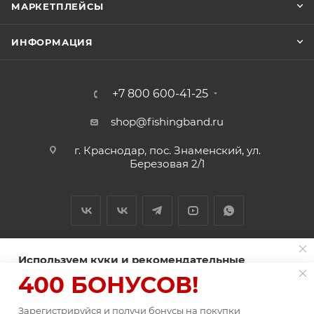
МАРКЕТПЛЕЙСЫ
ИНФОРМАЦИЯ
+7 800 600-41-25
shop@fishingband.ru
г. Краснодар, пос. Знаменский, ул.
Березовая 2/1
Используем куки и рекомендательные
технологии для улучшения работы сайта
400 БОНУСОВ!
2026 © ИП Нитиевский А.В.
Пользуясь сайтом Fishingband.ru, вы соглашаетесь на
использование
Зарегистрируйся и получи бонусы на покупки
файлов куки
.