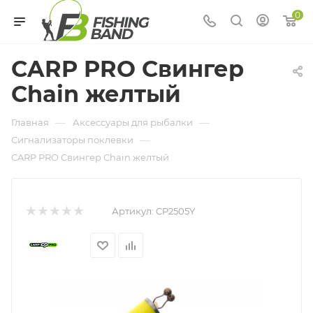
0
CARP PRO Свингер
Chain желтый
—
—
Главная
Аксессуары для рыбалки
—
Сигнализаторы поклевки
CARP PRO Свингер Chain желтый
Артикул:
CP2505Y