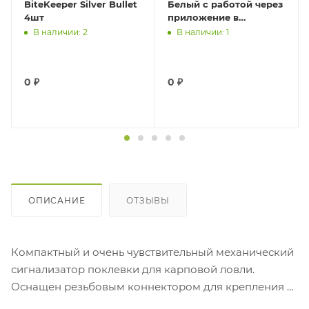
BiteKeeper Silver Bullet
Белый с работой через
4шт
приложение в
телефоне
В наличии: 2
В наличии: 1
0
₽
0
₽
ОПИСАНИЕ
ОТЗЫВЫ
Компактный и очень чувствительный механический
сигнализатор поклевки для карповой ловли.
Оснащен резьбовым коннектором для крепления к
род-поду. Тяжелая, стальная цепь практически