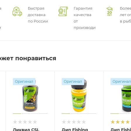
а
Быстрая
Гарантия
Более
доставка
качества
лет о
по России
от
в ры
м
производителей
ожет понравиться
Оригинал
Оригинал
Оригинал
Ликвид CSL
Дип Fishing
Дип Fish