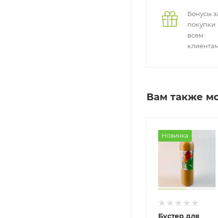
Бонусы з
покупки
всем
клиента
Вам также м
Оригинал
Оригинал
Новинка
иквид Fishing
Ликвид Fishing
Бустер для