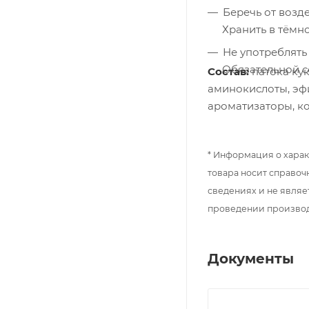
Беречь от возд
Хранить в тёмн
Не употреблять
Обязательной с
Состав:
патока кук
аминокислоты, эф
ароматизаторы, ко
* Информация о харак
товара носит справоч
сведениях и не являе
проведении произво
Документы