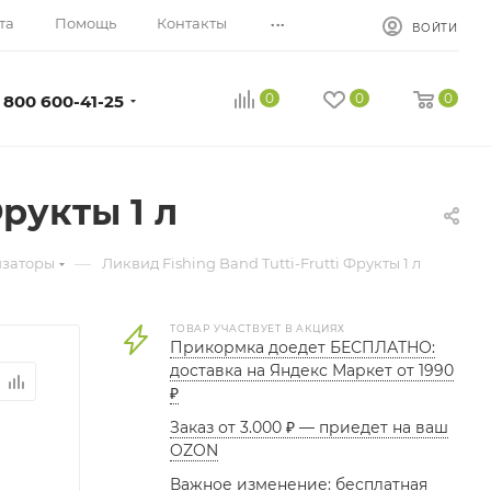
...
та
Помощь
Контакты
ВОЙТИ
0
0
0
 800 600-41-25
Фрукты 1 л
—
изаторы
Ликвид Fishing Band Tutti-Frutti Фрукты 1 л
ТОВАР УЧАСТВУЕТ В АКЦИЯХ
Прикормка доедет БЕСПЛАТНО:
доставка на Яндекс Маркет от 1990
₽
Заказ от 3.000 ₽ — приедет на ваш
OZON
Важное изменение: бесплатная