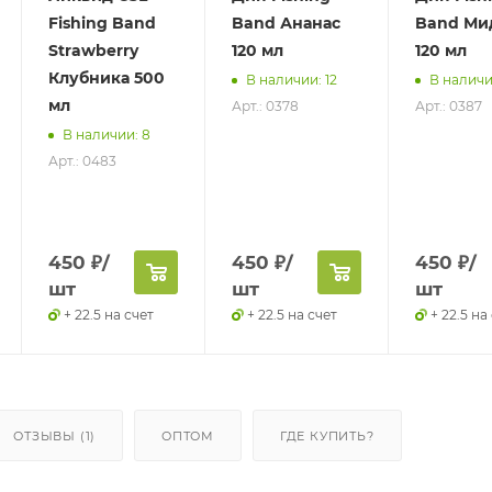
Fishing Band
Band Ананас
Band Ми
Strawberry
120 мл
120 мл
Клубника 500
В наличии: 12
В наличи
мл
Арт.: 0378
Арт.: 0387
В наличии: 8
Арт.: 0483
450
₽
/
450
₽
/
450
₽
/
шт
шт
шт
+ 22.5 на счет
+ 22.5 на счет
+ 22.5 на
ОТЗЫВЫ (1)
ОПТОМ
ГДЕ КУПИТЬ?