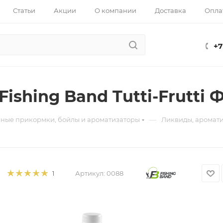
Статьи
Акции
О компании
Доставка
Опла
+7
ishing Band Tutti-Frutti 
—
ные прикормки, бойлы и ароматизаторы
Ликвиды, аромат
Артикул:
0088
1