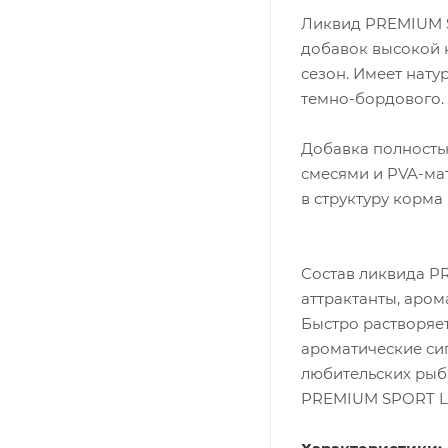
Ликвид PREMIUM S
добавок высокой 
сезон. Имеет нату
темно-бордового.
Добавка полность
смесями и PVA-ма
в структуру корма
Состав ликвида P
аттрактанты, аром
Быстро растворяет
ароматические сиг
любительских рыба
PREMIUM SPORT LI