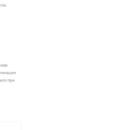
ги.
виде
бликации
ться при