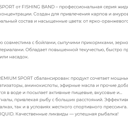
PORT от FISHING BAND – профессиональная серия жид
концентрации. Создан для привлечения карпов и амуро
ральный состав и насыщенные цвета: от ярко-оранжевог
ю совместима с бойлами, сыпучими прикормками, зерн
териалами. Обладает повышенной текучестью, быстро п
 или насадок.
REMIUM SPORT сбалансирован: продукт сочетает мощны
атизаторы, аминокислоты, эфирные масла и прочие доба
ся в воде и посылает активные пищевые, вкусовые и
налы, привлекая рыбу с больших расстояний. Эффектив
лках, так и в условиях жесткого спортивного прессинга.
QUID. Качественные ликвиды — успешная рыбалка!