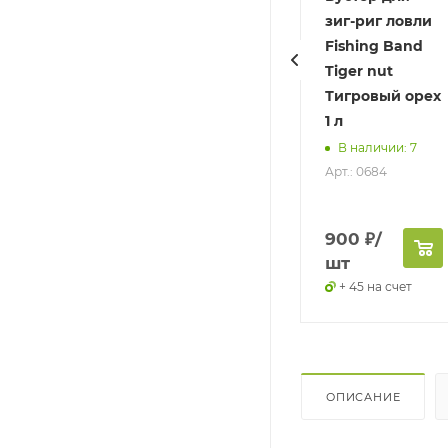
Band
Band Mussel
зиг-риг ловли
minoMolasses
Мидия 1 л
Fishing Band
АминоМеласса
Tiger nut
Отсутствует
 л
Тигровый орех
Арт.: 0254
1 л
Отсутствует
рт.: 0405
В наличии: 7
Арт.: 0684
975
₽
/
900
₽
/
900
₽
/
шт
шт
шт
+ 48.75 на счет
+ 45 на счет
+ 45 на счет
ОПИСАНИЕ