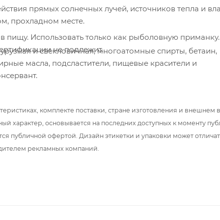
ействия прямых солнечных лучей, источников тепла и вла
ом, прохладном месте.
 в пищу. Использовать только как рыболовную приманку.
ертификации не подлежит.
урузная и свекловичная, многоатомные спирты, бетаин,
ирные масла, подсластители, пищевые красители и
нсервант.
теристиках, комплекте поставки, стране изготовления и внешнем 
ный характер, основывается на последних доступных к моменту пу
тся публичной офертой. Дизайн этикетки и упаковки может отлича
дителем рекламных компаний.