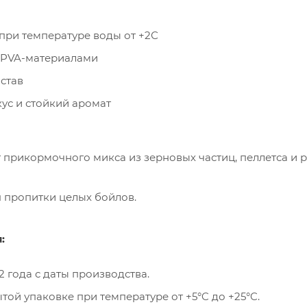
при температуре воды от +2С
с PVA-материалами
став
ус и стойкий аромат
кг прикормочного микса из зерновых частиц, пеллетса и 
ля пропитки целых бойлов.
:
2 года с даты производства.
той упаковке при температуре от +5°C до +25°C.