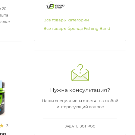
 20
пыта
Все товары категории
балке
Все товары бренда Fishing Band
Оригинал
Оригинал
О
Нужна консультация?
Наши специалисты ответят на любой
интересующий вопрос
3
ЗАДАТЬ ВОПРОС
ing
Ликвид на
Ликвид на
Л