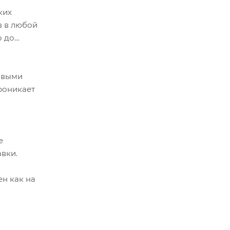
ких
в в любой
о до
овыми
роникает
е
вки.
ен как на