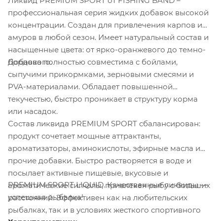
Ликвид PREMIUM SPORT от FISHING BAND –
профессиональная серия жидких добавок высокой
концентрации. Создан для привлечения карпов и
амуров в любой сезон. Имеет натуральный состав и
насыщенные цвета: от ярко-оранжевого до темно-
Добавка полностью совместима с бойлами,
бордового.
сыпучими прикормками, зерновыми смесями и
PVA-материалами. Обладает повышенной
текучестью, быстро проникает в структуру корма
или насадок.
Состав ликвида PREMIUM SPORT сбалансирован:
продукт сочетает мощные аттрактанты,
ароматизаторы, аминокислоты, эфирные масла и
прочие добавки. Быстро растворяется в воде и
посылает активные пищевые, вкусовые и
PREMIUM SPORT LIQUID. Качественные ликвиды —
ароматические сигналы, привлекая рыбу с больших
успешная рыбалка!
расстояний. Эффективен как на любительских
рыбалках, так и в условиях жесткого спортивного