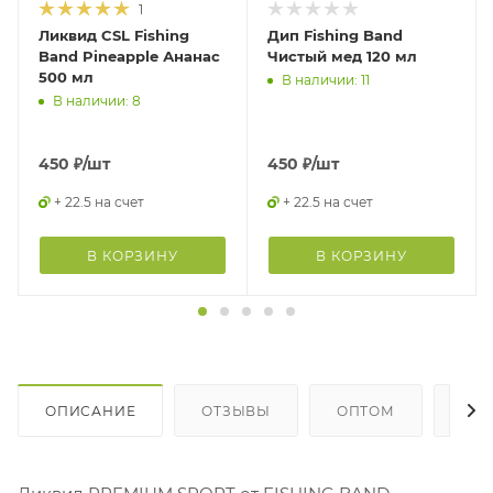
1
Ликвид CSL Fishing
Дип Fishing Band
Band Pineapple Ананас
Чистый мед 120 мл
500 мл
В наличии: 11
В наличии: 8
450
₽
/шт
450
₽
/шт
+ 22.5 на счет
+ 22.5 на счет
В КОРЗИНУ
В КОРЗИНУ
ОПИСАНИЕ
ОТЗЫВЫ
ОПТОМ
ГДЕ