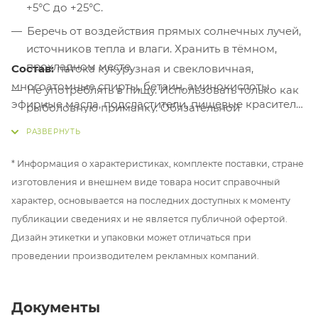
+5°C до +25°C.
Беречь от воздействия прямых солнечных лучей,
источников тепла и влаги. Хранить в тёмном,
прохладном месте.
Состав:
патока кукурузная и свекловичная,
многоатомные спирты, бетаин, аминокислоты,
Не употреблять в пищу. Использовать только как
эфирные масла, подсластители, пищевые красители
рыболовную приманку. Обязательной
и ароматизаторы, консервант.
сертификации не подлежит.
* Информация о характеристиках, комплекте поставки, стране
изготовления и внешнем виде товара носит справочный
характер, основывается на последних доступных к моменту
публикации сведениях и не является публичной офертой.
Дизайн этикетки и упаковки может отличаться при
проведении производителем рекламных компаний.
Документы