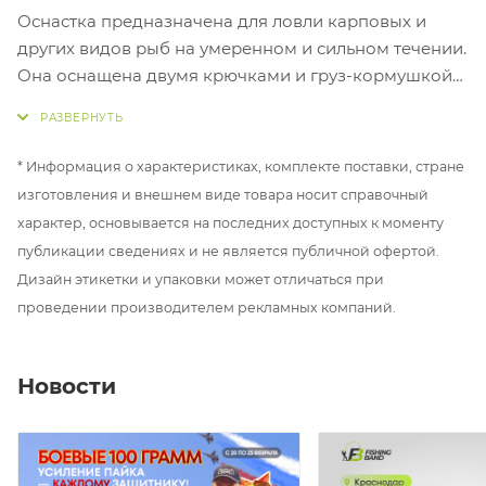
Оснастка предназначена для ловли карповых и
других видов рыб на умеренном и сильном течении.
Она оснащена двумя крючками и груз-кормушкой
лодочкой весом 65, 90 и 120 граммов.
Одной из ключевых особенностей оснастки
* Информация о характеристиках, комплекте поставки, стране
является использование крючка Hayabusa № 6, 4.
изготовления и внешнем виде товара носит справочный
Эти крючки обеспечивают надежную засечку рыбы
характер, основывается на последних доступных к моменту
и минимизируют возможность потери улова.
публикации сведениях и не является публичной офертой.
Благодаря двум крючкам, оснастка становится еще
Дизайн этикетки и упаковки может отличаться при
более эффективной, увеличивая шансы на
проведении производителем рекламных компаний.
успешную рыбалку.
Груз-кормушка лодочка оснащена двумя
Новости
грунтозацепами, которые позволяют удерживать
оснастку на сильном течении. Обтекаемая форма
способствует точной и устойчивой постановке
снасти. Насадка для оснастки может быть