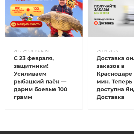
различной. Крючок оснащается кукурузой или
червями, что делает его еще более
привлекательным для рыбы. Также можно
использовать пеллетс через нипель или нить.
Благодаря разнообразию насадок, вы сможете
подобрать оптимальный вариант. После
20 - 25 ФЕВРАЛЯ
25.09.2025
С 23 февраля,
Доставка он
завершения рыбалки оснастка легко очищается от
защитники!
заказов в
остатков прикормки.
Усиливаем
Краснодаре 
Грунтозацепы и пружина оснастки подвижны, что
рыбацкий паёк —
мин. Теперь
позволяет им сжиматься и восстанавливаться в
дарим боевые 100
доступна Ян
прежних размерах. Таким образом, вы сможете
грамм
Доставка
быстро подготовить оснастку к следующей рыбалке.
Вся оснастка и монтажи от компании "Зимородок"
сделаны в России и соответствуют высоким
стандартам качества. Они проверены в работе и