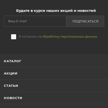
служат несколько сезонов.
Будьте в курсе наших акций и новостей
Мы гарантируем надежность и долговечность
ПОДПИСАТЬСЯ
продукции, чтобы вы могли наслаждаться рыбалкой
без лишних забот. Пусть рыбалка станет еще более
увлекательной и успешной с нашей оснасткой!
Я согласен на
обработку персональных данных
КАТАЛОГ
АКЦИИ
СТАТЬИ
НОВОСТИ