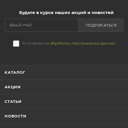
служат несколько сезонов.
Будьте в курсе наших акций и новостей
Мы гарантируем надежность и долговечность
ПОДПИСАТЬСЯ
продукции, чтобы вы могли наслаждаться рыбалкой
без лишних забот. Пусть рыбалка станет еще более
увлекательной и успешной с нашей оснасткой!
Я согласен на
обработку персональных данных
КАТАЛОГ
АКЦИИ
СТАТЬИ
НОВОСТИ