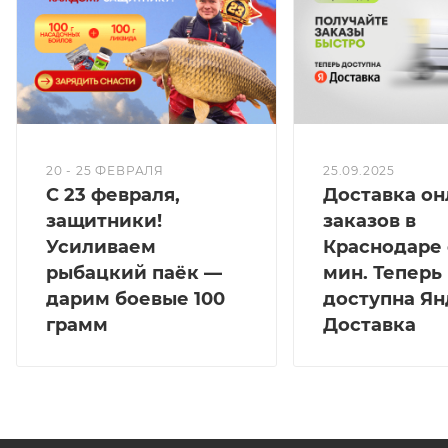
различной. Крючок оснащается кукурузой или
червями, что делает его еще более
привлекательным для рыбы. Также можно
использовать пеллетс через нипель или нить.
Благодаря разнообразию насадок, вы сможете
подобрать оптимальный вариант. После
20 - 25 ФЕВРАЛЯ
25.09.2025
С 23 февраля,
Доставка он
завершения рыбалки оснастка легко очищается от
защитники!
заказов в
остатков прикормки.
Усиливаем
Краснодаре 
Грунтозацепы и пружина оснастки подвижны, что
рыбацкий паёк —
мин. Теперь
позволяет им сжиматься и восстанавливаться в
дарим боевые 100
доступна Ян
прежних размерах. Таким образом, вы сможете
грамм
Доставка
быстро подготовить оснастку к следующей рыбалке.
Вся оснастка и монтажи от компании "Зимородок"
сделаны в России и соответствуют высоким
стандартам качества. Они проверены в работе и