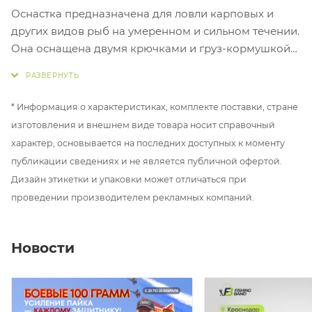
Оснастка предназначена для ловли карповых и
других видов рыб на умеренном и сильном течении.
Она оснащена двумя крючками и груз-кормушкой
лодочкой весом 65, 90 и 120 граммов.
Одной из ключевых особенностей оснастки
* Информация о характеристиках, комплекте поставки, стране
является использование крючка Hayabusa № 6, 4.
изготовления и внешнем виде товара носит справочный
Эти крючки обеспечивают надежную засечку рыбы
характер, основывается на последних доступных к моменту
и минимизируют возможность потери улова.
публикации сведениях и не является публичной офертой.
Благодаря двум крючкам, оснастка становится еще
Дизайн этикетки и упаковки может отличаться при
более эффективной, увеличивая шансы на
проведении производителем рекламных компаний.
успешную рыбалку.
Груз-кормушка лодочка оснащена двумя
Новости
грунтозацепами, которые позволяют удерживать
оснастку на сильном течении. Обтекаемая форма
способствует точной и устойчивой постановке
снасти. Насадка для оснастки может быть