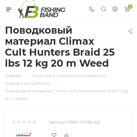
0
Поводковый
материал Climax
Cult Hunters Braid 25
lbs 12 kg 20 m Weed
—
—
Главная
Оснастки и кормушки для рыбалки
—
Поводки для рыбалки
Поводковый материал Climax Cult Hunters Braid 25 lbs 12 kg
20 m Weed
Артикул:
9900-10028-025