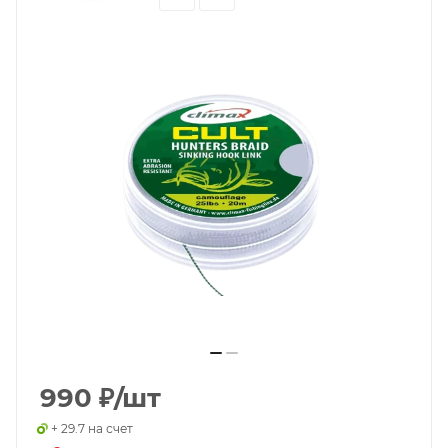
990
₽
/шт
+ 29.7 на счет