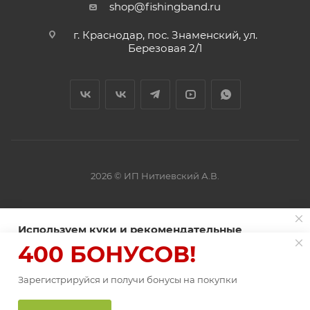
shop@fishingband.ru
г. Краснодар, пос. Знаменский, ул.
Березовая 2/1
2026 © ИП Нитиевский А.В.
Оферта
Используем куки и рекомендательные
технологии для улучшения работы сайта
400 БОНУСОВ!
Пользуясь сайтом Fishingband.ru, вы соглашаетесь на
использование
Зарегистрируйся и получи бонусы на покупки
файлов куки
.