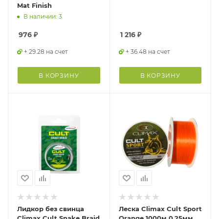
Mat Finish
В наличии: 3
976
₽
1 216
₽
+ 29.28 на счет
+ 36.48 на счет
В КОРЗИНУ
В КОРЗИНУ
Лидкор без свинца
Леска Climax Cult Sport
Climax Cult Snake Braid
Orange 1000м 0.25мм